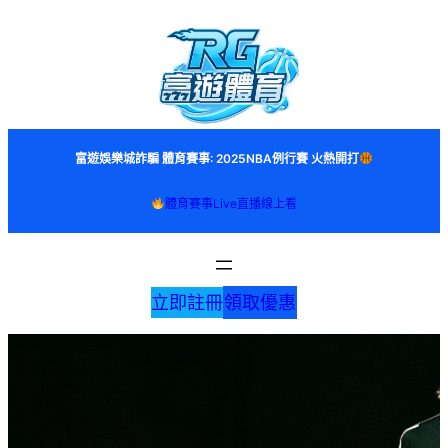
跳
至
主
要
內
富遊娛樂城詐騙 體育賽事: 2025NBA例行賽 火熱開打
容
體育賽事Live直播線上看
立即註冊
領取優惠