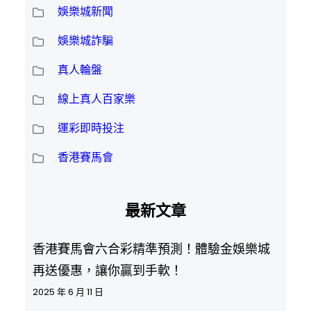
娛樂城新聞
娛樂城詐騙
真人輪盤
線上真人百家樂
運彩即時投注
香港賽馬會
最新文章
香港賽馬會六合彩精準預測！體驗金娛樂城
再送優惠，讓你贏到手軟！
2025 年 6 月 11 日