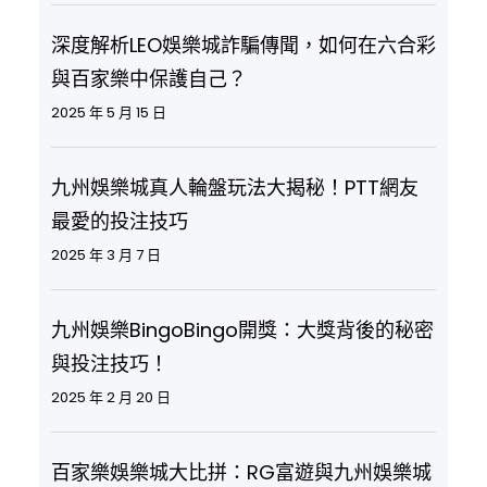
深度解析LEO娛樂城詐騙傳聞，如何在六合彩
與百家樂中保護自己？
2025 年 5 月 15 日
九州娛樂城真人輪盤玩法大揭秘！PTT網友
最愛的投注技巧
2025 年 3 月 7 日
九州娛樂BingoBingo開獎：大獎背後的秘密
與投注技巧！
2025 年 2 月 20 日
百家樂娛樂城大比拼：RG富遊與九州娛樂城