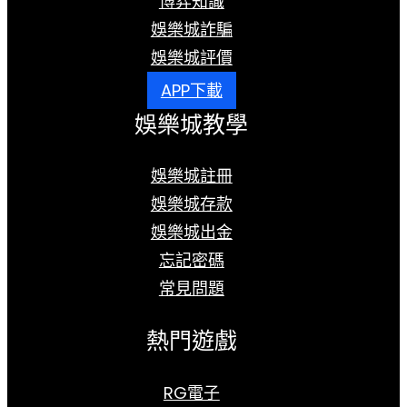
博弈知識
娛樂城詐騙
娛樂城評價
APP下載
娛樂城教學
娛樂城註冊
娛樂城存款
娛樂城出金
忘記密碼
常見問題
熱門遊戲
RG電子