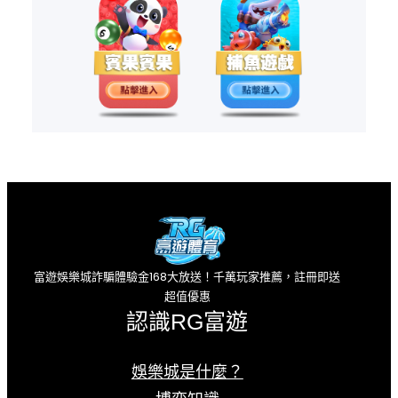
富遊娛樂城詐騙體驗金168大放送！千萬玩家推薦，註冊即送
超值優惠
認識RG富遊
娛樂城是什麼？