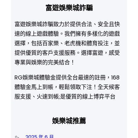
富遊娛樂城詐騙
富遊娛樂城詐騙致力於提供合法、安全且快
速的線上遊戲體驗。我們擁有多樣化的遊戲
選擇，包括百家樂、老虎機和體育投注，並
提供優質的客戶支援服務。選擇富遊，感受
專業與娛樂的完美結合！
RG娛樂城體驗金提供全台最速的註冊，168
體驗金馬上到帳，輕鬆領取下注！全天候客
服支援、火速到帳;是優質的線上博弈平台
娛樂城推薦
2025 年 6 月