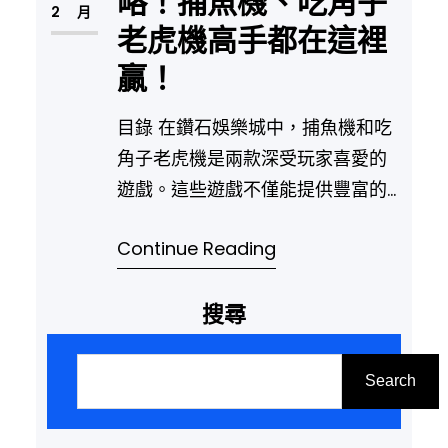
略！捕魚機、吃角子
2 月
老虎機高手都在這裡
贏！
目錄 在鑽石娛樂城中，捕魚機和吃
角子老虎機是兩款深受玩家喜愛的
遊戲。這些遊戲不僅能提供豐富的
娛樂體驗，更因為其…
Continue Reading
搜尋
搜
尋
Search