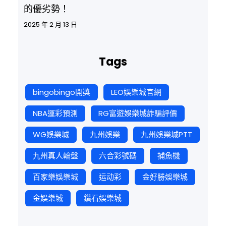
的優劣勢！
2025 年 2 月 13 日
Tags
bingobingo開獎
LEO娛樂城官網
NBA運彩預測
RG富遊娛樂城詐騙評價
WG娛樂城
九州娛樂
九州娛樂城PTT
九州真人輪盤
六合彩號碼
捕魚機
百家樂娛樂城
运动彩
金好勝娛樂城
金娛樂城
鑽石娛樂城