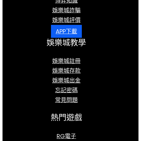
博弈知識
娛樂城詐騙
娛樂城評價
APP下載
娛樂城教學
娛樂城註冊
娛樂城存款
娛樂城出金
忘記密碼
常見問題
熱門遊戲
RG電子