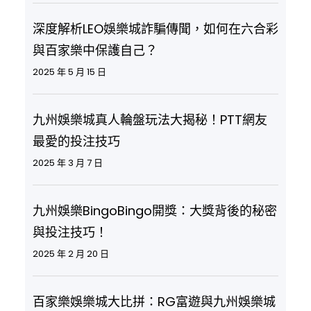
深度解析LEO娛樂城詐騙傳聞，如何在六合彩
與百家樂中保護自己？
2025 年 5 月 15 日
九州娛樂城真人輪盤玩法大揭秘！PTT網友
最愛的投注技巧
2025 年 3 月 7 日
九州娛樂BingoBingo開獎：大獎背後的秘密
與投注技巧！
2025 年 2 月 20 日
百家樂娛樂城大比拼：RG富遊與九州娛樂城